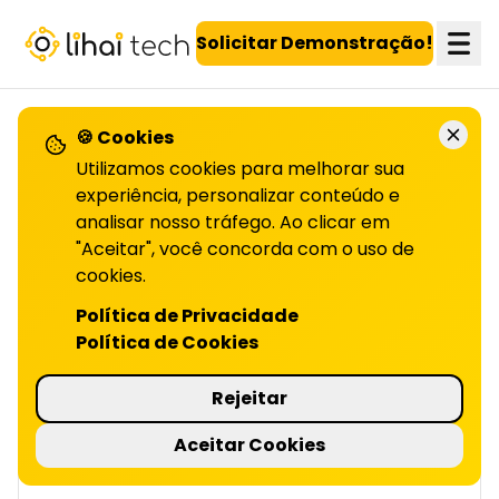
LiHai - Página inicial
Solicitar Demonstração!
🍪 Cookies
VOLTAR PARA O BLOG
Utilizamos cookies para melhorar sua
experiência, personalizar conteúdo e
analisar nosso tráfego. Ao clicar em
Programa de fidelidade
"Aceitar", você concorda com o uso de
no
cookies.
Política de Privacidade
MERCADO IMOBILIÁRIO | LIHAI
Política de Cookies
Corretores motivados vendem mais e
fidelizam melhor. Descubra como programas
Rejeitar
de fidelidade podem transformar seus
resultados. Leia o artigo!
Aceitar Cookies
5 minutos de leitura