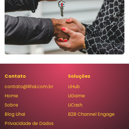
Contato
Soluções
contato@lihai.com.br
LiHub
Home
LiGame
Sobre
LiCash
Blog Lihai
B2B Channel Engage
Privacidade de Dados