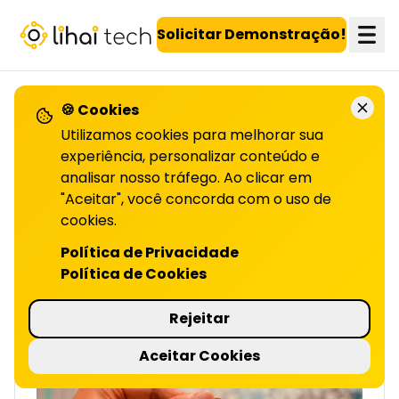
LiHai - Página inicial
Solicitar Demonstração!
🍪 Cookies
VOLTAR PARA O BLOG
Utilizamos cookies para melhorar sua
experiência, personalizar conteúdo e
analisar nosso tráfego. Ao clicar em
Programas de fidelidade
"Aceitar", você concorda com o uso de
cookies.
NO CARTÃO DE CRÉDITO | LIHAI
Quer ganhar ao gastar? Descubra como
Política de Privacidade
funcionam os programas de fidelidade no
Política de Cookies
cartão de crédito, e escolha o melhor para
seu perfil! Leia o artigo.
Rejeitar
3 minutos de leitura
Aceitar Cookies