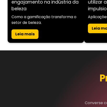
engajamento na indústria da
utilizar
beleza
impulsi
Como a gamificação transforma o
Aplicaçõe
setor de beleza.
Leia ma
Leia mais
P
Converse c