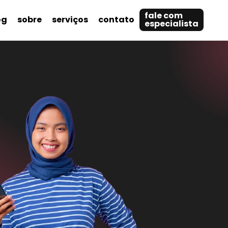
fale com
og
sobre
serviços
contato
especialista