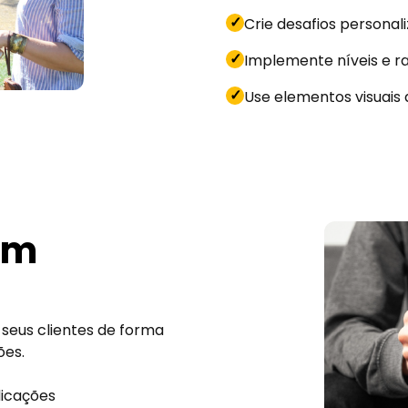
✓
Crie desafios personal
✓
Implemente níveis e r
✓
Use elementos visuais 
om
seus clientes de forma
ões.
dicações