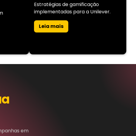
Estratégias de gamificação
implementadas para a Unilever.
om
Leia mais
ua
ampanhas em