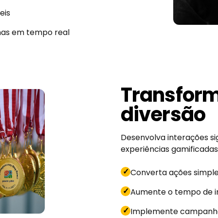
eis
has em tempo real
Transform
diversão
Desenvolva interações sig
experiências gamificadas
✓
Converta ações simpl
✓
Aumente o tempo de in
✓
Implemente campanha