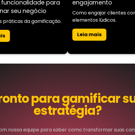
 a funcionalidade para
engajamento
onar seu negócio
Como engajar clientes c
elementos lúdicos.
s práticas da gamificação.
Leia mais
is
ronto para gamificar s
estratégia?
om nossa equipe para saber como transformar suas c