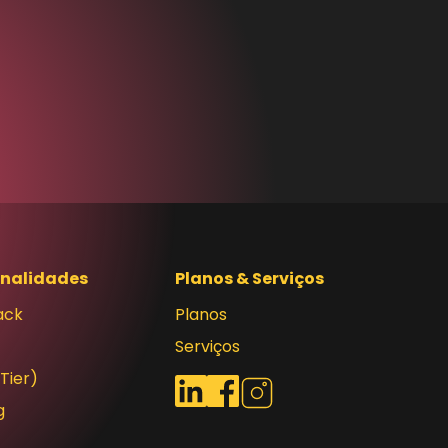
onalidades
Planos & Serviços
ack
Planos
Serviços
(Tier)
Redes sociais
LinkedIn
Facebook
Instagram
g