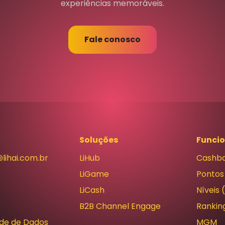
experiências memoráveis.
Fale conosco
Soluções
Funci
lihai.com.br
LiHub
Cashb
LiGame
Pontos
LiCash
Níveis 
B2B Channel Engage
Rankin
ade de Dados
MGM