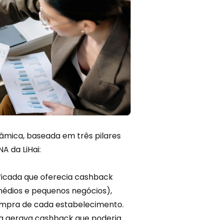
âmica, baseada em três pilares
A da LiHai:
ficada
que oferecia cashback
médios e pequenos negócios),
ompra de cada estabelecimento.
ra gerava cashback que poderia