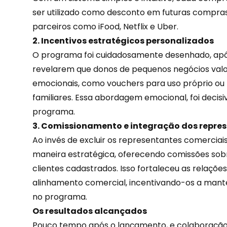
ser utilizado como desconto em futuras compra
parceiros como iFood, Netflix e Uber.
2. Incentivos estratégicos personalizados
O programa foi cuidadosamente desenhado, apó
revelarem que donos de pequenos negócios valo
emocionais, como vouchers para uso próprio ou
familiares. Essa
abordagem emocional
, foi deci
programa.
3. Comissionamento e integração dos repre
Ao invés de excluir os representantes comerciais
maneira estratégica, oferecendo comissões sobr
clientes cadastrados. Isso fortaleceu as relaçõe
alinhamento comercial, incentivando-os a mant
no programa.
Os resultados alcançados
Pouco tempo após o lançamento, e colaboração