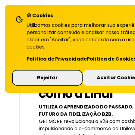
LiHai - Página inicial
sol
🍪 Cookies
Utilizamos cookies para melhorar sua experiê
personalizar conteúdo e analisar nosso tráfeg
clicar em "Aceitar", você concorda com o uso
cookies.
VOLTAR PARA O BLOG
Política de Privacidade
Política de Cookie
Case Unilever &
Rejeitar
Aceitar Cookie
como a LiHai
UTILIZA O APRENDIZADO DO PASSADO
FUTURO DA FIDELIZAÇÃO B2B.
GETMORE revolucionou o B2B com cashb
impulsionando o e-commerce da Unilever