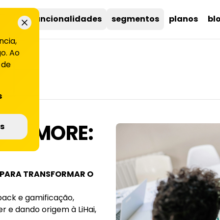
uções
funcionalidades
segmentos
planos
bl
ncia,
o. Ao
 de
s
 GETMORE:
s
, PARA TRANSFORMAR O
ack e gamificação,
 e dando origem à LiHai,