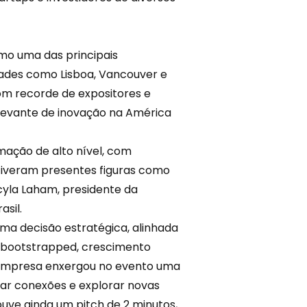
o uma das principais
dades como Lisboa, Vancouver e
om recorde de expositores e
levante de inovação na América
ção de alto nível, com
stiveram presentes figuras como
cyla Laham, presidente da
asil.
 uma decisão estratégica, alinhada
bootstrapped, crescimento
a empresa enxergou no evento uma
iar
conexões
e explorar novas
ouve ainda um pitch de 2 minutos,