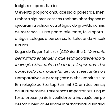
Insights e aprendizados
O evento proporcionou acesso a palestras, mento
Embora algumas sessões tenham abordagens mai
ajudaram a validar estratégias de growth, canai
de mercado. Outro ponto relevante, foi a opor
antigos colegas e parceiros, fortalecendo víncu
futuros.
Segundo
Edgar Scherer
(CEO da LiHai):
“O evento
permitindo entender o que está acontecendo n
inovação. Mas, acima de tudo, o importante é e
conectado com o que há de mais relevante no s
Comparativos e percepções: Web Summit vs St
Em relação ao Startup Summit SC, um dos princip
da LiHai percebeu diferenças importantes. Enqu
forte presença de investidores e inovação corpo
destaca pela diversidade internacional, quanti