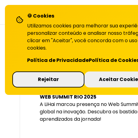
LiHai - Página inicial
sol
🍪 Cookies
Utilizamos cookies para melhorar sua experiê
personalizar conteúdo e analisar nosso tráfeg
clicar em "Aceitar", você concorda com o uso
cookies.
VOLTAR PARA O BLOG
Política de Privacidade
Política de Cookie
Case de sucesso:
Rejeitar
Aceitar Cookie
WEB SUMMIT RIO 2025
A LiHai marcou presença no Web Summit
global na inovação. Descubra os bastido
aprendizados da jornada!