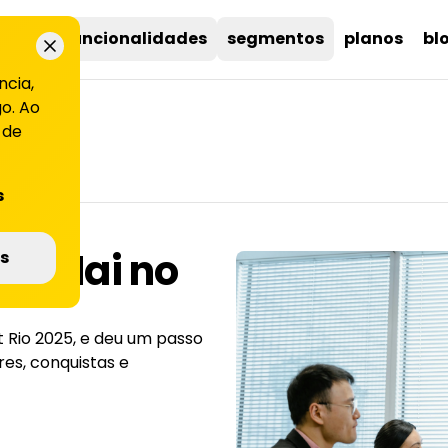
uções
funcionalidades
segmentos
planos
bl
ncia,
o. Ao
 de
s
 LiHai no
s
 Rio 2025, e deu um passo
res, conquistas e