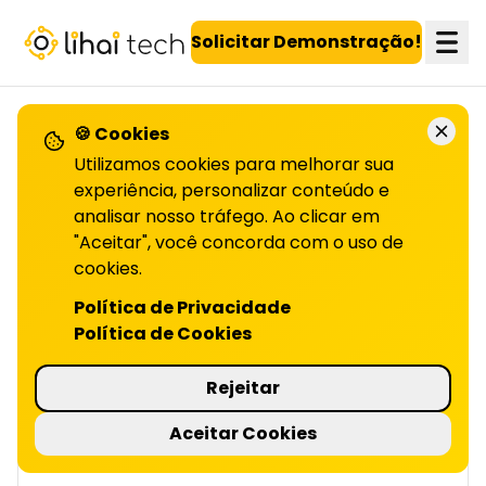
LiHai - Página inicial
Solicitar Demonstração!
🍪 Cookies
VOLTAR PARA O BLOG
Utilizamos cookies para melhorar sua
experiência, personalizar conteúdo e
analisar nosso tráfego. Ao clicar em
Empresas inovadoras: o
"Aceitar", você concorda com o uso de
que
cookies.
Política de Privacidade
APRENDER COM ELAS | LIHAI
Política de Cookies
Descubra como tornar sua empresa mais
inovadora e competitiva. Inspire-se nos
Rejeitar
exemplos e comece sua transformação
agora mesmo!
Aceitar Cookies
4 minutos de leitura