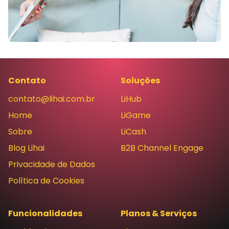
Contato
Soluções
contato@lihai.com.br
LiHub
Home
LiGame
Sobre
LiCash
Blog Lihai
B2B Channel Engage
Privacidade de Dados
Política de Cookies
Funcionalidades
Planos & Serviços