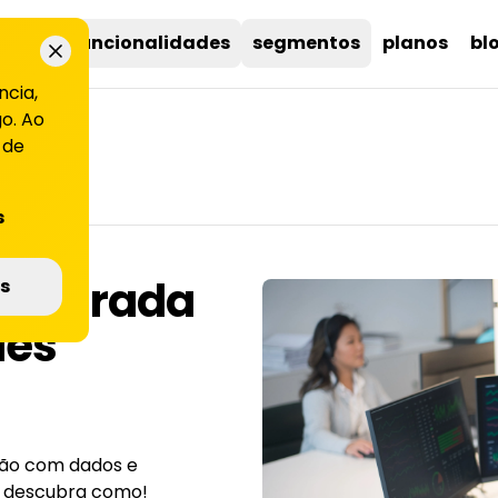
uções
funcionalidades
segmentos
planos
bl
ncia,
o. Ao
 de
s
 integrada
s
des
ação com dados e
 e descubra como!