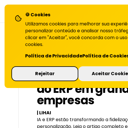
LiHai - Página inicial
sol
🍪 Cookies
Utilizamos cookies para melhorar sua experiê
personalizar conteúdo e analisar nosso tráfeg
clicar em "Aceitar", você concorda com o uso
cookies.
VOLTAR PARA O BLOG
Política de Privacidade
Política de Cookie
IA e fidelização
Rejeitar
Aceitar Cookie
ao ERP em gran
empresas
| LIHAI
IA e ERP estão transformando a fideliz
personalização. Leia o artigo completo