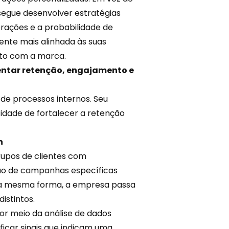
egue desenvolver estratégias
rações e a probabilidade de
iente mais alinhada às suas
nto com a marca.
mentar retenção, engajamento e
de processos internos. Seu
idade de fortalecer a retenção
n
rupos de clientes com
ão de
campanhas
específicas
 da mesma forma, a empresa passa
istintos.
Por meio da análise de dados
tificar sinais que indicam uma