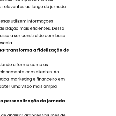
s relevantes ao longo da jornada
resas utilizem informações
delização mais eficientes. Dessa
passa a ser construído com base
scala.
ERP transforma a fidelização de
 mudando a forma como as
cionamento com clientes. Ao
stica,
marketing
e financeiro em
obter uma visão mais ampla
na personalização da jornada
 de analisar grandes volumes de