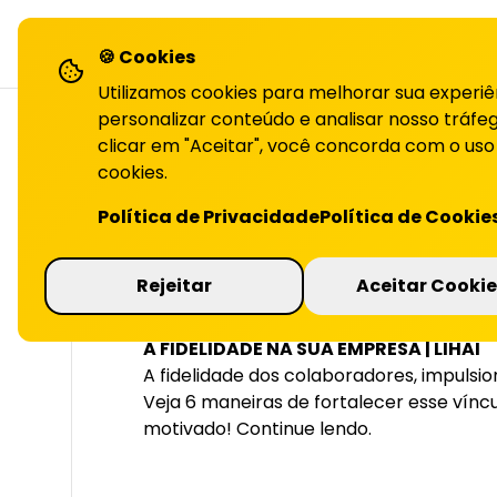
LiHai - Página inicial
sol
🍪 Cookies
Utilizamos cookies para melhorar sua experiê
personalizar conteúdo e analisar nosso tráfeg
clicar em "Aceitar", você concorda com o uso
cookies.
VOLTAR PARA O BLOG
Política de Privacidade
Política de Cookie
6 maneiras de 
Rejeitar
Aceitar Cookie
A FIDELIDADE NA SUA EMPRESA | LIHAI
A fidelidade dos colaboradores, impulsi
Veja 6 maneiras de fortalecer esse vínc
motivado! Continue lendo.