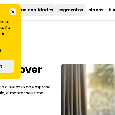
uções
funcionalidades
segmentos
planos
bl
ncia,
o. Ao
 de
s
promover
s
ona o sucesso da empresa.
ulo, e manter seu time