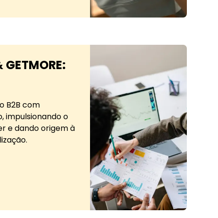
 & GETMORE:
 o B2B com
, impulsionando o
r e dando origem à
lização.
 GETMORE: como a LiHai