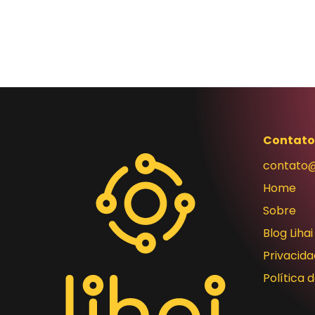
Contato
contato@
Home
Sobre
Blog Lihai
Privacid
Política 