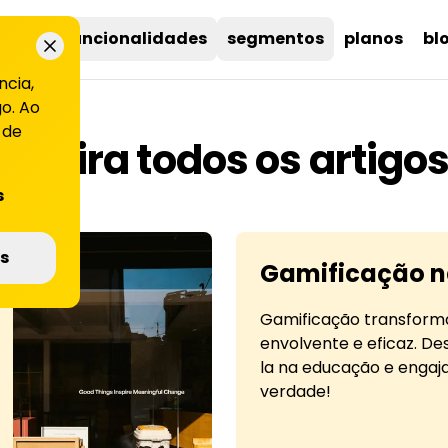
uções
funcionalidades
segmentos
planos
bl
ncia,
o. Ao
 de
Confira todos os artigos
s
s
Gamificação 
Gamificação transforma
envolvente e eficaz. D
la na educação e engaja
verdade!