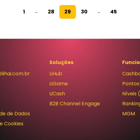
...
...
1
28
29
30
45
Soluções
Funci
lihai.com.br
LiHub
Cashb
LiGame
Pontos
LiCash
Níveis 
B2B Channel Engage
Rankin
ade de Dados
MGM
de Cookies