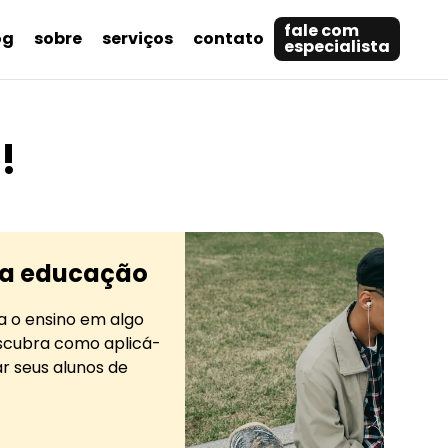
fale com
og
sobre
serviços
contato
especialista
!
na educação
 o ensino em algo
escubra como aplicá-
r seus alunos de