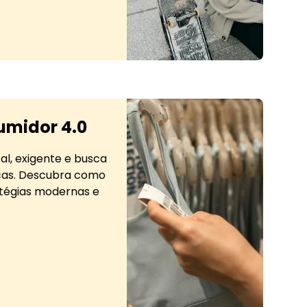
a educação
umidor 4.0
al, exigente e busca
cas. Descubra como
tégias modernas e
midor 4.0