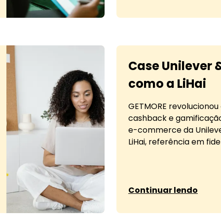
Case Unilever
como a LiHai
GETMORE revolucionou
cashback e gamificação
e-commerce da Unileve
LiHai, referência em fide
sobre Case Unilever &
Continuar lendo