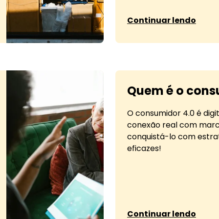
sobre Gamificação n
Continuar lendo
Quem é o cons
O consumidor 4.0 é digit
conexão real com mar
conquistá-lo com estra
eficazes!
sobre Quem é o consu
Continuar lendo