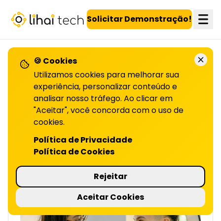
LiHai - Página inicial
Solicitar Demonstração!
🍪 Cookies
VOLTAR PARA O BLOG
Utilizamos cookies para melhorar sua
experiência, personalizar conteúdo e
analisar nosso tráfego. Ao clicar em
4 erros para evitar
"Aceitar", você concorda com o uso de
cookies.
NA UTILIZAÇÃO DE CUPONS | LIHAI
Os cupons são uma estratégia poderosa para
Política de Privacidade
atrair e fidelizar clientes. Saiba como usá-los
Política de Cookies
sem erros, e maximize seus resultados!
Continue a leitura no artigo.
Rejeitar
4 minutos de leitura
Aceitar Cookies