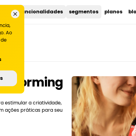
uções
funcionalidades
segmentos
planos
bl
ncia,
o. Ao
 de
s
instorming
s
 estimular a criatividade,
em ações práticas para seu