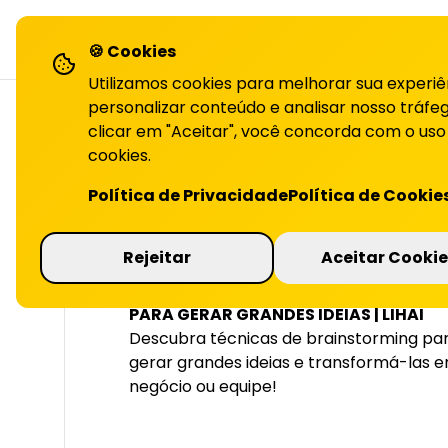
LiHai - Página inicial
sol
🍪 Cookies
Utilizamos cookies para melhorar sua experiê
personalizar conteúdo e analisar nosso tráfeg
clicar em "Aceitar", você concorda com o uso
cookies.
VOLTAR PARA O BLOG
Política de Privacidade
Política de Cookie
Técnicas de bra
Rejeitar
Aceitar Cookie
PARA GERAR GRANDES IDEIAS | LIHAI
Descubra técnicas de brainstorming para
gerar grandes ideias e transformá-las 
negócio ou equipe!