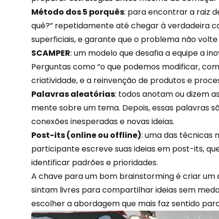
Método dos 5 porquês
: para encontrar a raiz
quê?” repetidamente até chegar à verdadeira ca
superficiais, e garante que o problema não volte
SCAMPER
: um modelo que desafia a equipe a inov
Perguntas como “o que podemos modificar, comb
criatividade, e a reinvenção de produtos e proce
Palavras aleatórias
: todos anotam ou dizem a
mente sobre um tema. Depois, essas palavras s
conexões inesperadas
e novas ideias.
Post-its (online ou offline)
: uma das técnicas m
participante escreve suas ideias em post-its, q
identificar padrões e prioridades.
A chave para um bom brainstorming é criar um 
sintam livres para compartilhar ideias sem medo
escolher a abordagem que mais faz sentido para