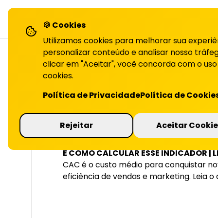
LiHai - Página inicial
sol
🍪 Cookies
Utilizamos cookies para melhorar sua experiê
personalizar conteúdo e analisar nosso tráfeg
clicar em "Aceitar", você concorda com o uso
cookies.
VOLTAR PARA O BLOG
Política de Privacidade
Política de Cookie
Entenda o que é
Rejeitar
Aceitar Cookie
E COMO CALCULAR ESSE INDICADOR | L
CAC é o custo médio para conquistar novo
eficiência de vendas e marketing. Leia o