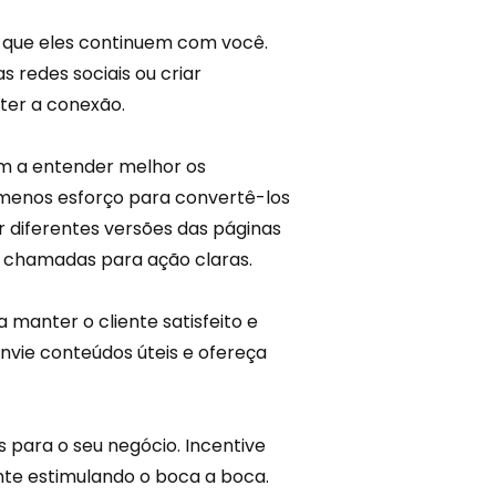
om que eles continuem com você.
nas redes sociais ou
criar
ter a conexão.
em a entender melhor os
m menos esforço para convertê-los
r diferentes versões das páginas
om chamadas para ação claras.
 manter o cliente satisfeito e
nvie conteúdos úteis e ofereça
s para o seu negócio. Incentive
nte estimulando o
boca a boca
.