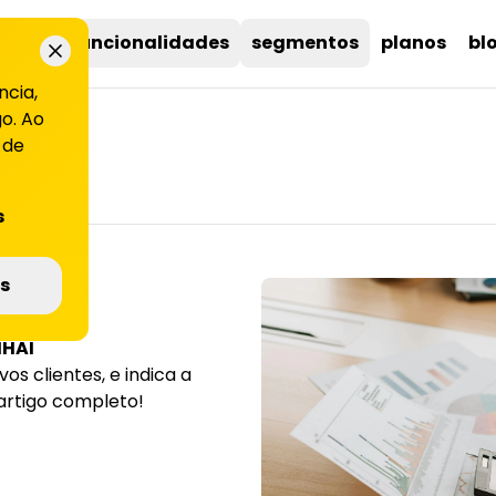
uções
funcionalidades
segmentos
planos
bl
ncia,
o. Ao
 de
s
 CAC
s
IHAI
s clientes, e indica a
 artigo completo!