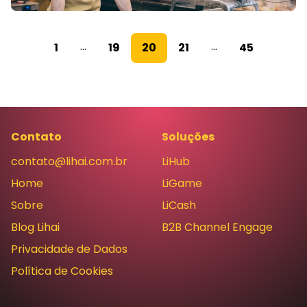
...
...
1
19
20
21
45
Contato
Soluções
contato@lihai.com.br
LiHub
Home
LiGame
Sobre
LiCash
Blog Lihai
B2B Channel Engage
Privacidade de Dados
Política de Cookies