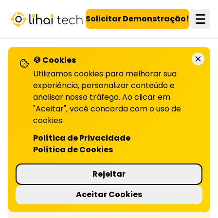
LiHai - Página inicial
Solicitar Demonstração!
🍪 Cookies
Utilizamos cookies para melhorar sua
Confira todos os artigos!
experiência, personalizar conteúdo e
analisar nosso tráfego. Ao clicar em
"Aceitar", você concorda com o uso de
O que são vendas consultivas
cookies.
Política de Privacidade
Entenda o que são vendas consultivas, como
Política de Cookies
aplicá-las e os benefícios desse modelo. Leia
no artigo!
Rejeitar
Aceitar Cookies