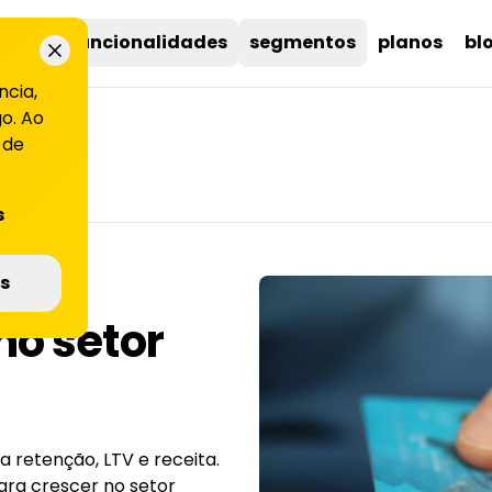
uções
funcionalidades
segmentos
planos
bl
ncia,
o. Ao
 de
s
ara
s
no setor
 retenção, LTV e receita.
ra crescer no setor