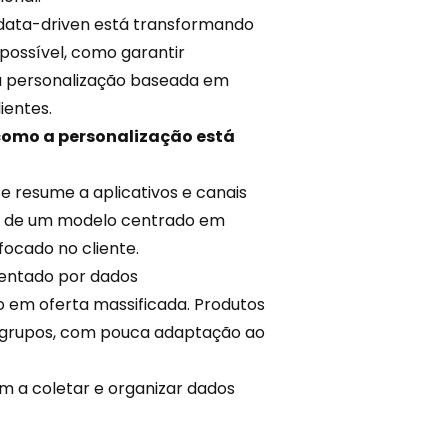
 data-driven está transformando
 possível, como garantir
a personalização baseada em
ientes.
 como a personalização está
se resume a aplicativos e
canais
air de um modelo centrado em
ocado no cliente.
ientado por dados
o em oferta massificada. Produtos
s grupos, com pouca adaptação ao
m a coletar e organizar dados