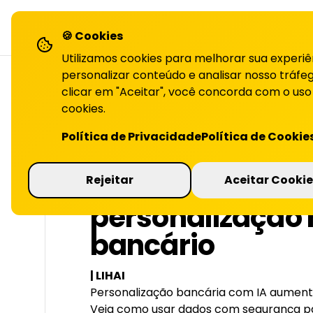
LiHai - Página inicial
sol
🍪 Cookies
Utilizamos cookies para melhorar sua experiê
personalizar conteúdo e analisar nosso tráfeg
clicar em "Aceitar", você concorda com o uso
cookies.
VOLTAR PARA O BLOG
Política de Privacidade
Política de Cookie
Uso de dados p
Rejeitar
Aceitar Cookie
personalização 
bancário
| LIHAI
Personalização bancária com IA aumenta
Veja como usar dados com segurança pa