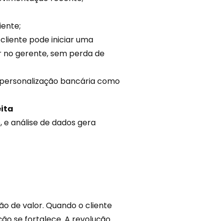
iente;
liente pode iniciar uma
zar no gerente, sem perda de
e personalização bancária como
ita
, e análise de
dados
gera
o de valor. Quando o cliente
ão se fortalece. A revolução