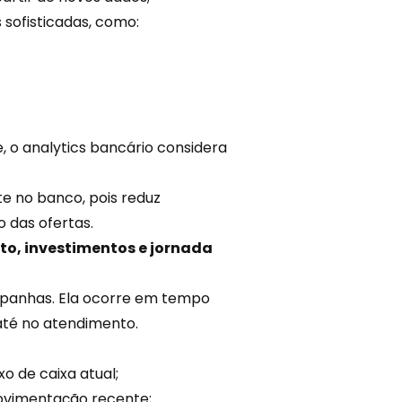
sofisticadas, como:
 o analytics bancário considera
te no banco, pois reduz
 das ofertas.
ito, investimentos e jornada
panhas. Ela ocorre em tempo
 até no
atendimento
.
o de caixa atual;
movimentação recente;