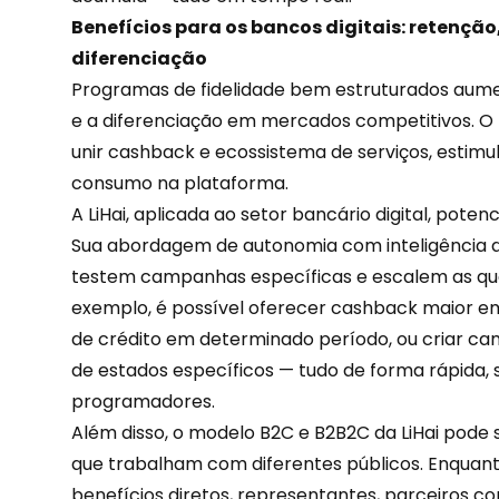
Benefícios para os bancos digitais: retençã
diferenciação
Programas de fidelidade bem estruturados au
e a diferenciação em mercados competitivos. O 
unir cashback e ecossistema de serviços, estimu
consumo na plataforma.
A LiHai, aplicada ao setor
bancário digital
, potenc
Sua abordagem de autonomia com inteligência 
testem campanhas específicas e escalem as qu
exemplo, é possível oferecer cashback maior e
de crédito em determinado período, ou criar ca
de estados específicos — tudo de forma rápida
programadores.
Além disso, o modelo B2C e B2B2C da
LiHai
pode s
que trabalham com diferentes públicos. Enquant
benefícios diretos, representantes, parceiros 