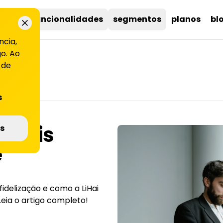
uções
funcionalidades
segmentos
planos
bl
ncia,
o. Ao
 de
s
gitais
s
e
idelização e como a LiHai
Leia o artigo completo!