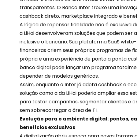
transparentes. O Banco Inter trouxe uma inova
cashback direto, marketplace integrado e benef
A lógica de repensar fidelidade não é exclusiva 
a LiHai desenvolveram soluções que podem ser a
inclusive o bancário. Sua plataforma
SaaS white-
financeiras criem seus próprios programas de fid
própria e uma experiência de ponta a ponta cust
banco digital pode lançar um programa totalme
depender de modelos genéricos.
Assim, enquanto o Inter já adota cashback e ec
solução como a da LiHai poderia ampliar essa e
para testar campanhas, segmentar clientes e c
sem sobrecarregar a área de TI.
Evolução para o ambiente digital: pontos, 
benefícios exclusivos
A digitalização abriu espaço para novas formas d