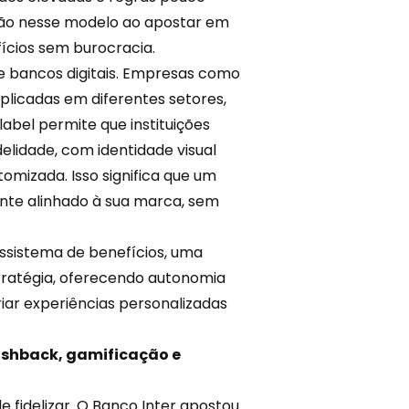
ção nesse modelo ao apostar em
ícios sem burocracia.
de bancos digitais. Empresas como
plicadas em diferentes setores,
label
permite que instituições
elidade, com identidade visual
omizada. Isso significa que um
nte alinhado à sua marca, sem
ossistema de benefícios, uma
stratégia, oferecendo autonomia
riar
experiências personalizadas
cashback, gamificação e
e fidelizar. O Banco Inter apostou