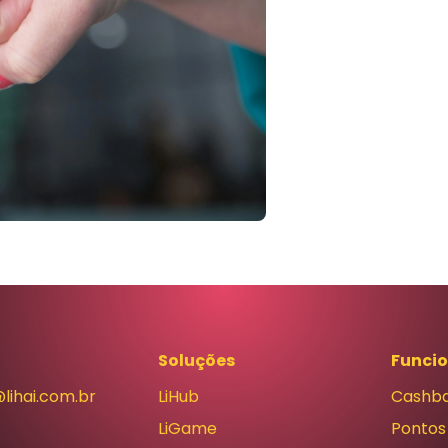
Soluções
Funci
lihai.com.br
LiHub
Cashb
LiGame
Pontos