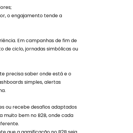
ores;
or, o engajamento tende a
periência. Em campanhas de
fim de
 de ciclo, jornadas simbólicas ou
te precisa saber onde está e o
dashboards simples, alertas
ma.
es ou recebe desafios adaptados
iona muito bem no B2B, onde
cada
iferente.
te que a gamificação no B2B seja