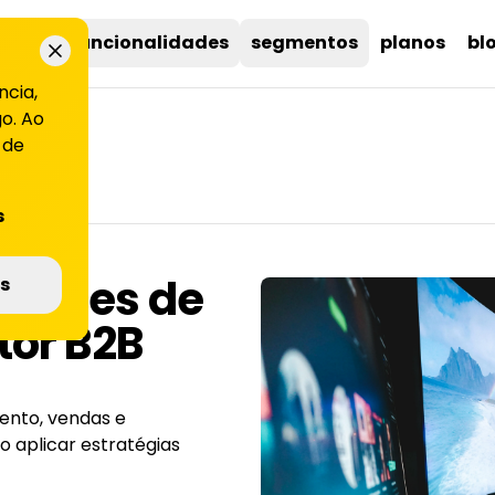
uções
funcionalidades
segmentos
planos
bl
ncia,
o. Ao
 de
s
 ações de
s
tor B2B
ento, vendas e
 aplicar estratégias