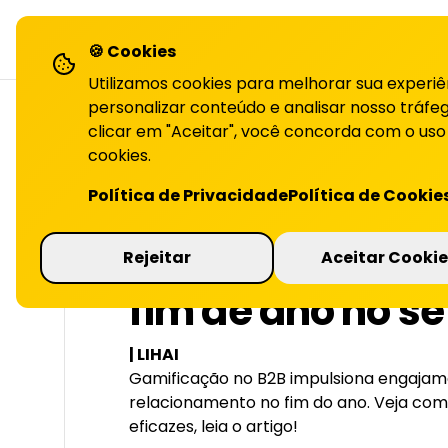
LiHai - Página inicial
sol
🍪 Cookies
Utilizamos cookies para melhorar sua experiê
personalizar conteúdo e analisar nosso tráfeg
clicar em "Aceitar", você concorda com o uso
cookies.
VOLTAR PARA O BLOG
Política de Privacidade
Política de Cookie
Como gamificar
Rejeitar
Aceitar Cookie
fim de ano no se
| LIHAI
Gamificação no B2B impulsiona engajam
relacionamento no fim do ano. Veja como
eficazes, leia o artigo!