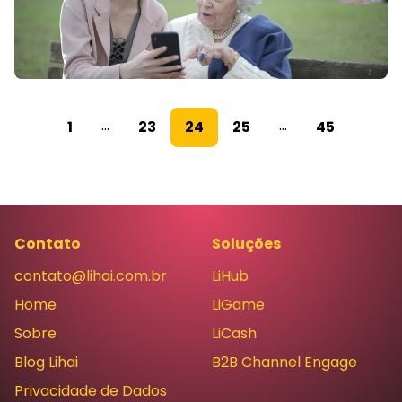
...
...
1
23
24
25
45
Contato
Soluções
contato@lihai.com.br
LiHub
Home
LiGame
Sobre
LiCash
Blog Lihai
B2B Channel Engage
Privacidade de Dados