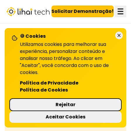
LiHai - Página inicial
Solicitar Demonstração!
🍪 Cookies
Utilizamos cookies para melhorar sua
Confira todos os artigos!
experiência, personalizar conteúdo e
analisar nosso tráfego. Ao clicar em
"Aceitar", você concorda com o uso de
Utilizando programas de
cookies.
fidelidade
Política de Privacidade
Política de Cookies
Vendas cruzadas aumentam o valor do cliente
com ofertas relevantes em programas de
Rejeitar
fidelidade. Leia o artigo completo!
Aceitar Cookies