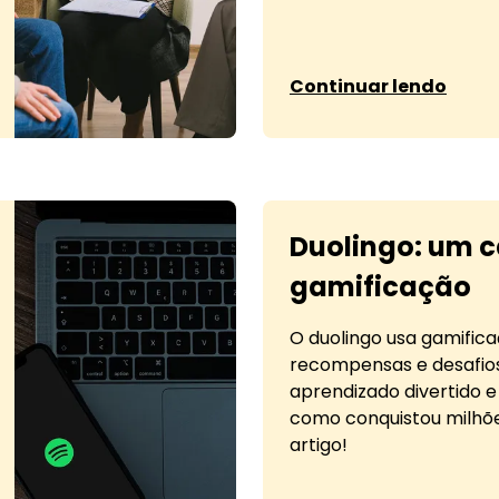
sobre Amazon Prime: 
Continuar lendo
Duolingo: um c
gamificação
O duolingo usa gamific
recompensas e desafios
aprendizado divertido e
como conquistou milhõe
artigo!