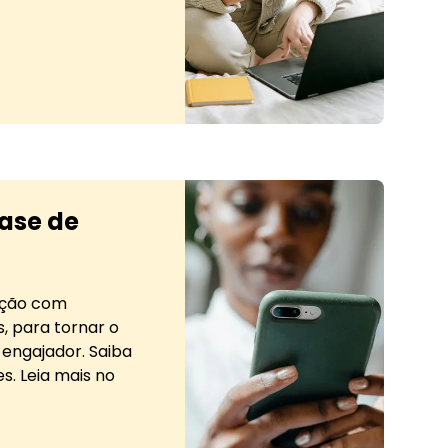
case de sucesso
ase de
ação com
, para tornar o
 engajador. Saiba
s. Leia mais no