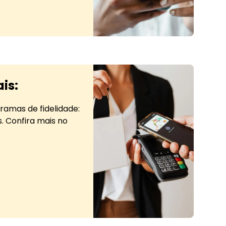
ase de gamificação
ais:
gramas de fidelidade:
s. Confira mais no
is: