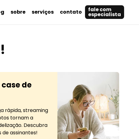
fale com
og
sobre
serviços
contato
especialista
!
 case de
a rápida, streaming
tos tornam a
elização. Descubra
 de assinantes!