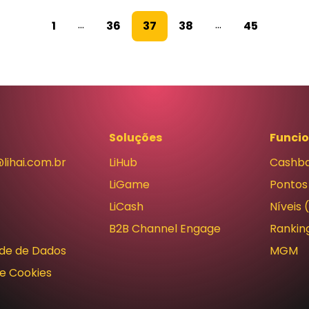
...
...
1
36
37
38
45
Soluções
Funci
lihai.com.br
LiHub
Cashb
LiGame
Pontos
LiCash
Níveis 
B2B Channel Engage
Rankin
ade de Dados
MGM
de Cookies