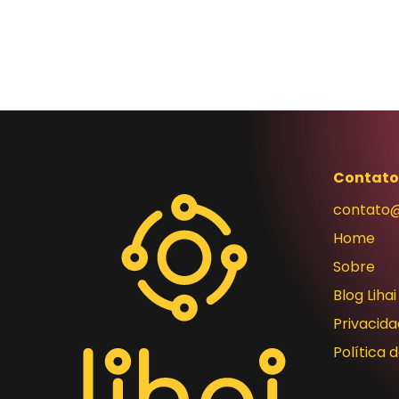
Contato
contato@
Home
Sobre
Blog Lihai
Privacid
Política 