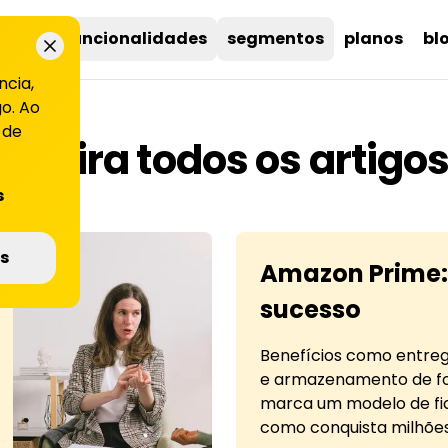
uções
funcionalidades
segmentos
planos
bl
ncia,
o. Ao
 de
Confira todos os artigos
s
s
Amazon Prime:
sucesso
Benefícios como entreg
e armazenamento de fo
marca um modelo de fid
como conquista milhões