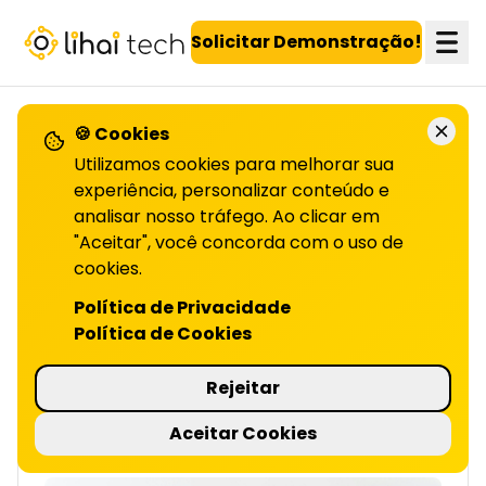
LiHai - Página inicial
Solicitar Demonstração!
🍪 Cookies
VOLTAR PARA O BLOG
Utilizamos cookies para melhorar sua
experiência, personalizar conteúdo e
analisar nosso tráfego. Ao clicar em
A chave da fidelização
"Aceitar", você concorda com o uso de
cookies.
NA INDÚSTRIA AUTOMOTIVA | LIHAI
A chave da fidelização na indústria automotiva
Política de Privacidade
está em oferecer experiência personalizada,
Política de Cookies
qualidade e atendimento para conquistar
clientes. Quer saber mais detalhes? Continue
Rejeitar
lendo o artigo!
Aceitar Cookies
7 minutos de leitura