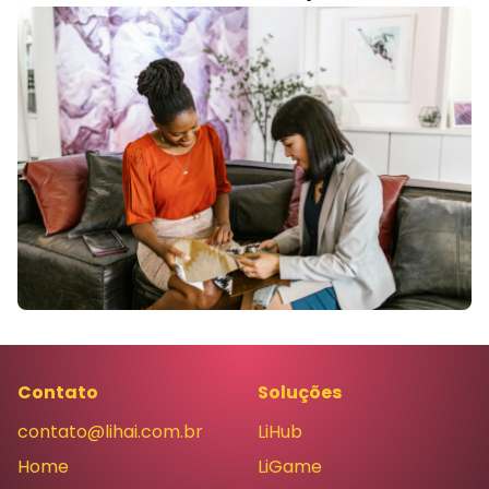
Contato
Soluções
contato@lihai.com.br
LiHub
Home
LiGame