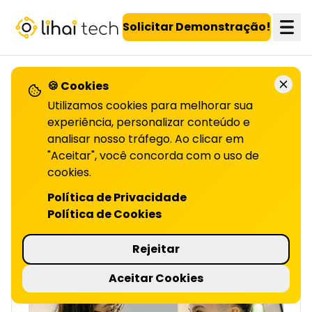
LiHai - Página inicial
Solicitar Demonstração!
🍪 Cookies
VOLTAR PARA O BLOG
Utilizamos cookies para melhorar sua
experiência, personalizar conteúdo e
analisar nosso tráfego. Ao clicar em
4 erros para evitar
"Aceitar", você concorda com o uso de
cookies.
NA UTILIZAÇÃO DE CUPONS | LIHAI
Os cupons são uma estratégia poderosa para
Política de Privacidade
atrair e fidelizar clientes. Saiba como usá-los
Política de Cookies
sem erros, e maximize seus resultados!
Continue a leitura no artigo.
Rejeitar
4 minutos de leitura
Aceitar Cookies